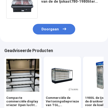
van de de Ijskast780-1980liter
Capaciteit 12v van de
Supermarktvertoning
Doorgaan
Geadviseerde Producten
Compacte
Commerciële de
1980L de Ijska
commerciële display
Vertoningsdiepvriezer
de drankverto
vriezer Open lucht
van TGL,
voor de koelka