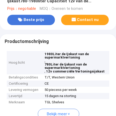
Ijskast780-1980liter Capaciteit 12v van de
Supermarktvertoning
Prijs：negotiable
MOQ：Overeen te komen
Beste prijs
Contact nu
Productomschrijving
1980Liter de Ijskast van de
supermarktvertoning
,
Hoog licht
780Liter de Ijskast van de
supermarktvertoning
,
12v commerciële Vertoningsijskast
Betalingscondities
T/T, Western Union
Certificering
CE
Levering vermogen
50 piecess per week
Levertijd
15 dagen na storting
Merknaam
TGL Shelves
Bekijk meer