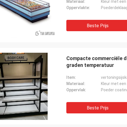
Materiaal:
Kleur met een
Oppervlakte:
Poederdeklaa
Beste Prijs
Compacte commerciële dis
graden temperatuur
Item:
vertoningsijs
Materiaal:
Kleur met een
Oppervlak:
Poeder coatin
Beste Prijs