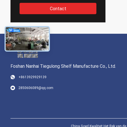
Contact
Foshan Nanhai Tiegulong Shelf Manufacture Co., Ltd.
+8613929929139
2850606089@qq.com
China Goed Kwaliteit Het Rek van de