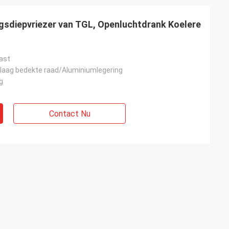
gsdiepvriezer van TGL, Openluchtdrank Koelere
kast
 laag bedekte raad/Aluminiumlegering
g
Contact Nu