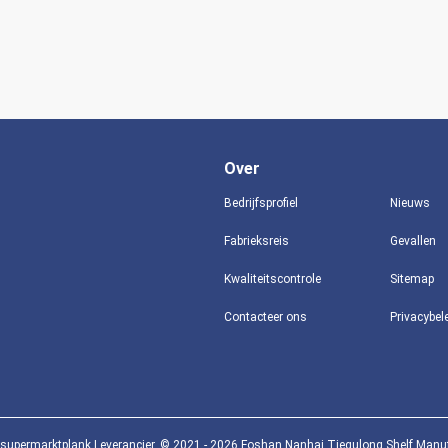
Over
Bedrijfsprofiel
Nieuws
Fabrieksreis
Gevallen
Kwaliteitscontrole
Sitemap
Contacteer ons
Privacybel
 supermarktplank Leverancier. © 2021 - 2026 Foshan Nanhai Tiegulong Shelf Manufac