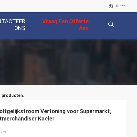
Dutch
NTACTEER
Vraag Een Offerte
ONS
Aan
描
述
3
producten.
voltgelijkstroom Vertoning voor Supermarkt,
tmerchandiser Koeler
ezer