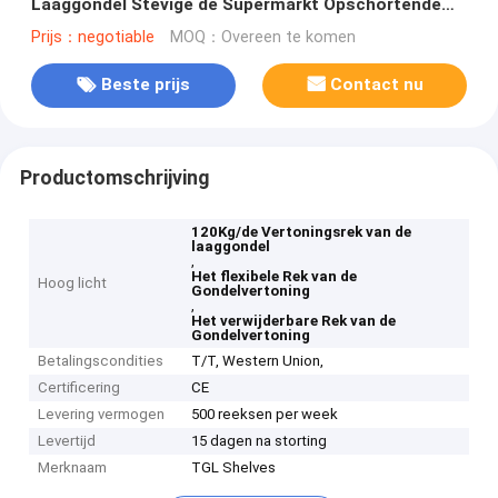
Laaggondel Stevige de Supermarkt Opschortende
Systemen
Prijs：negotiable
MOQ：Overeen te komen
Beste prijs
Contact nu
Productomschrijving
120Kg/de Vertoningsrek van de
laaggondel
,
Het flexibele Rek van de
Hoog licht
Gondelvertoning
,
Het verwijderbare Rek van de
Gondelvertoning
Betalingscondities
T/T, Western Union,
Certificering
CE
Levering vermogen
500 reeksen per week
Levertijd
15 dagen na storting
Merknaam
TGL Shelves