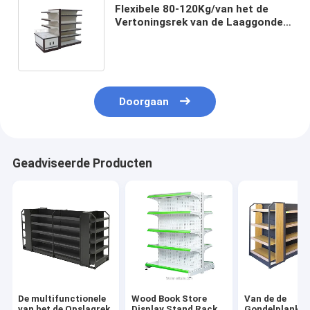
Flexibele 80-120Kg/van het de
Vertoningsrek van de Laaggondel
Stevige de Supermarkt
Opschortende Systemen
Doorgaan
Geadviseerde Producten
De multifunctionele
Wood Book Store
Van de de
van het de Opslagrek
Display Stand Rack
Gondelplank v