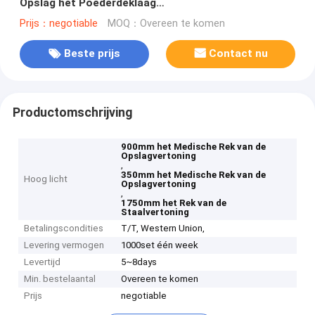
Opslag het Poederdeklaag
L900mm×W350mm×H1750mm
Prijs：negotiable
MOQ：Overeen te komen
Beste prijs
Contact nu
Productomschrijving
900mm het Medische Rek van de
Opslagvertoning
,
350mm het Medische Rek van de
Hoog licht
Opslagvertoning
,
1750mm het Rek van de
Staalvertoning
Betalingscondities
T/T, Western Union,
Levering vermogen
1000set één week
Levertijd
5~8days
Min. bestelaantal
Overeen te komen
Prijs
negotiable