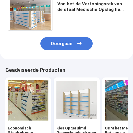
Van het de Vertoningsrek van
de staal Medische Opslag het
Poederdeklaag
L900mm×W350mm×H1750mm
Doorgaan
Geadviseerde Producten
Economisch
Kies Opgeruimd
ODM het Medi
Staalrek voor
Geneeskunderek voor
Rek van de