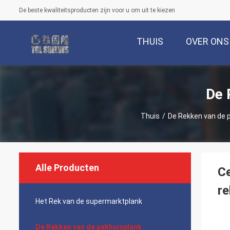
De beste kwaliteitsproducten zijn voor u om uit te kiezen
THUIS
OVER ONS
De 
Thuis
/
De Rekken van de 
Alle Producten
Ce
r
Het Rek van de supermarktplank
De Rekken van de pakhuisplank