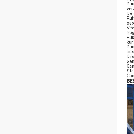
Duu
ver
De 
Rui
geo
Vee
Reg
Rub
kun
Duu
uit
Dir
Gem
Gem
Sta
Com
BE