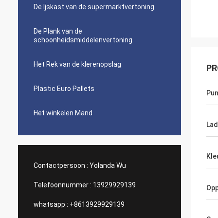
De Ijskast van de supermarktvertoning
De Plank van de
schoonheidsmiddelenvertoning
Het Rek van de klerenopslag
PR
Plastic Euro Pallets
Pun
Het winkelen Mand
Lad
Kle
Contactpersoon :
Yolanda Wu
Telefoonnummer :
13929929139
Opp
whatsapp :
+8613929929139