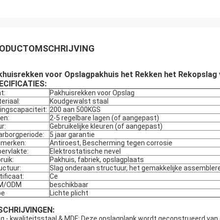
ODUCTOMSCHRIJVING
khuisrekken voor Opslagpakhuis het Rekken het Rekopslag
ECIFICATIES:
t:
Pakhuisrekken voor Opslag
eriaal:
Koudgewalst staal
ingscapaciteit:
200 aan 500KGS
en:
2-5 regelbare lagen (of aangepast)
ur:
Gebruikelijke kleuren (of aangepast)
rborgperiode:
5 jaar garantie
merken:
Antiroest, Bescherming tegen corrosie
ervlakte:
Elektrostatische nevel
ruik:
Pakhuis, fabriek, opslagplaats
uctuur:
Slag onderaan structuur, het gemakkelijke assembleren
tificaat:
Ce
M/ODM
beschikbaar
pe
Lichte plicht
SCHRIJVINGEN:
g - kwaliteitsstaal & MDF: Deze opslagplank wordt geconstrueerd van