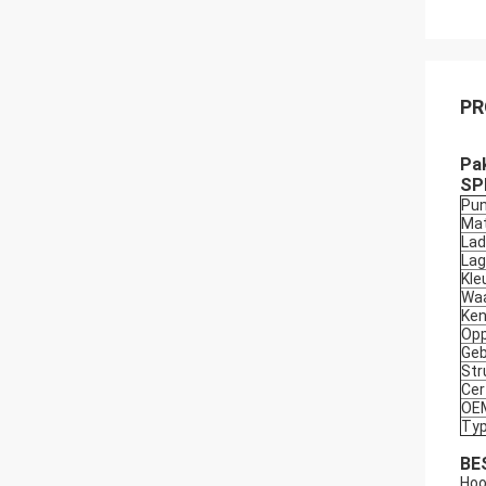
PR
Pa
SP
Pun
Mat
Lad
Lag
Kle
Waa
Ken
Opp
Geb
Str
Cer
OE
Ty
BE
Hoo