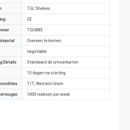
m
TGL Shelves
ing
CE
mmer
TGLM85
elaantal
Overeen te komen
negotiable
g Details
Standaard de uitvoerkarton
15 dagen na storting
condities
T/T, Western Union
 vermogen
1000 reeksen per week