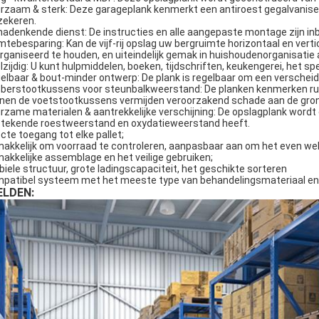
rzaam & sterk: Deze garageplank kenmerkt een antiroest gegalvanisee
zekeren.
nadenkende dienst: De instructies en alle aangepaste montage zijn inb
mtebesparing: Kan de vijf-rij opslag uw bergruimte horizontaal en vert
rganiseerd te houden, en uiteindelijk gemak in huishoudenorganisatie 
lzijdig: U kunt hulpmiddelen, boeken, tijdschriften, keukengerei, het s
elbaar & bout-minder ontwerp: De plank is regelbaar om een verschei
berstootkussens voor steunbalkweerstand: De planken kenmerken rub
nen de voetstootkussens vermijden veroorzakend schade aan de grond
rzame materialen & aantrekkelijke verschijning: De opslagplank wordt
stekende roestweerstand en oxydatieweerstand heeft.
ecte toegang tot elke pallet;
akkelijk om voorraad te controleren, aanpasbaar aan om het even wel
akkelijke assemblage en het veilige gebruiken;
biele structuur, grote ladingscapaciteit, het geschikte sorteren
patibel systeem met het meeste type van behandelingsmateriaal en
ELDEN: