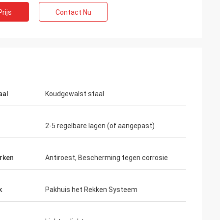
rijs
Contact Nu
aal
Koudgewalst staal
2-5 regelbare lagen (of aangepast)
rken
Antiroest, Bescherming tegen corrosie
k
Pakhuis het Rekken Systeem