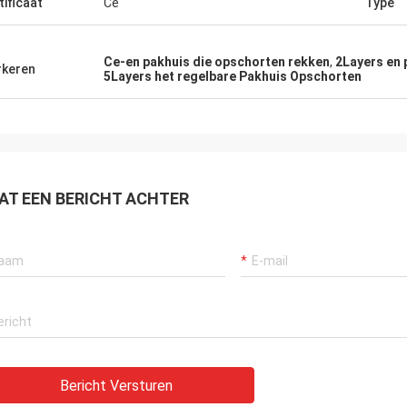
tificaat
Ce
Type
Ce-en pakhuis die opschorten rekken
,
2Layers en 
keren
5Layers het regelbare Pakhuis Opschorten
AT EEN BERICHT ACHTER
Bericht Versturen