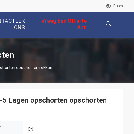
Dutch
NTACTEER
Vraag Een Offerte
ONS
Aan
描
cten
pschorten opschorten rekken
述
 2-5 Lagen opschorten opschorten
n
CN