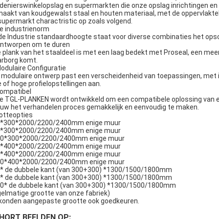
idenierswinkelopslag en supermarkten die onze opslag inrichtingen e
aakt van koudgewalst staal en houten materiaal, met de oppervlakte
supermarkt charactristic op zoals volgend.
De industrienorm
de Industrie standaardhoogte staat voor diverse combinaties het ops
Ontworpen om te duren
e plank van het staaldeel is met een laag bedekt met Proseal, een meer
rborg komt.
Modulaire Configuratie
 modulaire ontwerp past een verscheidenheid van toepassingen, met 
e of hoge profielopstellingen aan.
Compatibel
De TGL-PLANKEN wordt ontwikkeld om een compatibele oplossing van e
uw het verhandelen proces gemakkelijk en eenvoudig te maken.
otteopties
*300*2000/2200/2400mm enige muur
*300*2000/2200/2400mm enige muur
0*300*2000/2200/2400mm enige muur
*400*2000/2200/2400mm enige muur
*400*2000/2200/2400mm enige muur
0*400*2000/2200/2400mm enige muur
* de dubbele kant (van 300+300) *1300/1500/1800mm
* de dubbele kant (van 300+300) *1300/1500/1800mm
0* de dubbele kant (van 300+300) *1300/1500/1800mm
gelmatige grootte van onze fabriek)
 konden aangepaste grootte ook goedkeuren.
HORT BEELDEN OP: