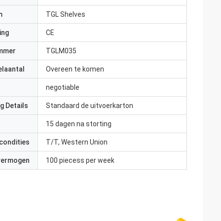
m
TGL Shelves
ing
CE
mmer
TGLM035
elaantal
Overeen te komen
negotiable
g Details
Standaard de uitvoerkarton
15 dagen na storting
condities
T/T, Western Union
 vermogen
100 piecess per week