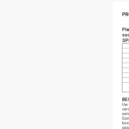
PR
Pla
vo
SP
BE
Uw 
ver
een
Gon
koo
ops