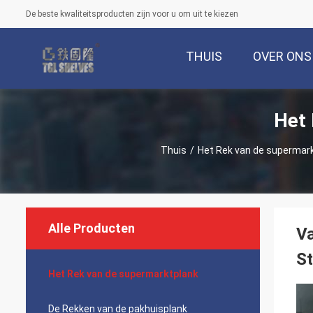
De beste kwaliteitsproducten zijn voor u om uit te kiezen
THUIS
OVER ONS
Het 
Thuis
/
Het Rek van de supermar
Alle Producten
Va
St
Het Rek van de supermarktplank
De Rekken van de pakhuisplank