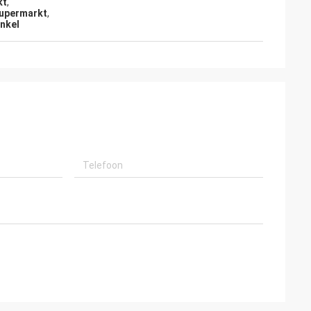
kt
,
supermarkt
,
nkel