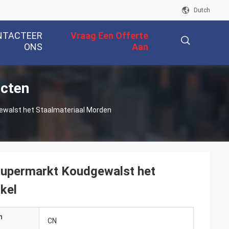
Dutch
NTACTEER
Vraag Een Offerte
ONS
Aan
ucten
描
ewalst het Staalmateriaal Morden
述
Supermarkt Koudgewalst het
kel
n
CN