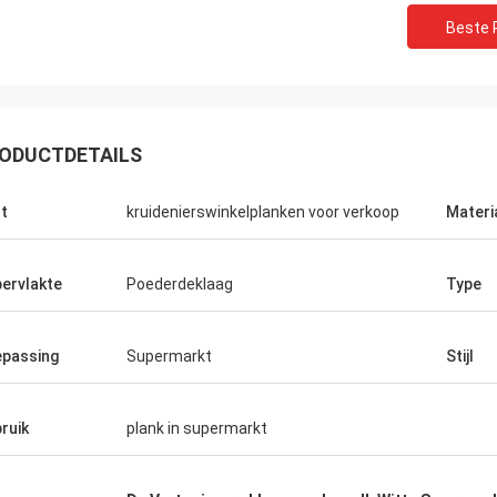
Beste P
ODUCTDETAILS
t
kruidenierswinkelplanken voor verkoop
Materi
ervlakte
Poederdeklaag
Type
passing
Supermarkt
Stijl
ruik
plank in supermarkt