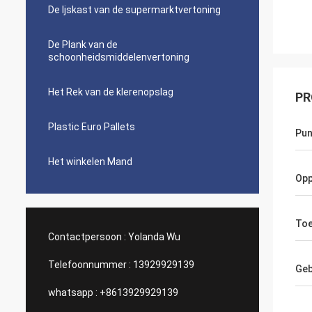
De Ijskast van de supermarktvertoning
De Plank van de
schoonheidsmiddelenvertoning
Het Rek van de klerenopslag
PR
Plastic Euro Pallets
Pun
Het winkelen Mand
Opp
Toe
Contactpersoon :
Yolanda Wu
Telefoonnummer :
13929929139
Geb
whatsapp :
+8613929929139