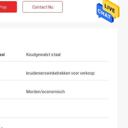
rijs
Contact Nu
aal
Koudgewalst staal
kruidenierswinkelrekken voor verkoop
Morden/economisch