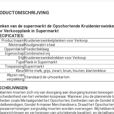
ODUCTOMSCHRIJVING
nken van de supermarkt de Opschortende Kruidenierswinkel
or Verkoopplank in Supermarkt
ECIFICATIES:
Productnaam
Kruidenierswinkelplanken voor Verkoop
Materiaal
Koudgewalst staal
Oppervlakte
Poederdeklaag
Eigenschap
Combinated vrij
Stijl
Kruidenierswinkelrekken voor Verkoop
Type
Plank in Supermarkt
Toepassing
Supermarkt
Kleur
Witte melk, grijs, zwart, bruin, houten, klantenkleur
Wijzen van
Standaard de uitvoerkarton
verpakking
SCHRIJVINGEN:
klanten moeten zich vrij van doorgang aan doorgang kunnen bewegen t
scheidenheid van het verleiden koopwaar. Wanneer zou de plannende l
heden zoals Metaalgondel het Opschorten, Eenheden van de Gondel d
delbeëindigen, Gondel 4-manier Merchandisers, Draad het Opschorten 
pwaarvertoningen zorgvuldig moeten worden overwogen. Wij hebben k
laginrichtingen en vertoningen van uitstekende kwaliteit, en detailhan