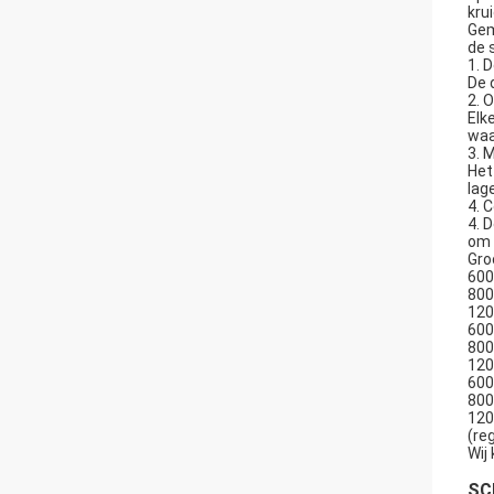
kru
Gem
de 
1. 
De 
2. 
Elk
waa
3. 
Het
lag
4. 
4. 
om 
Gro
600
800
120
600
800
120
600
800
120
(re
Wij
SC