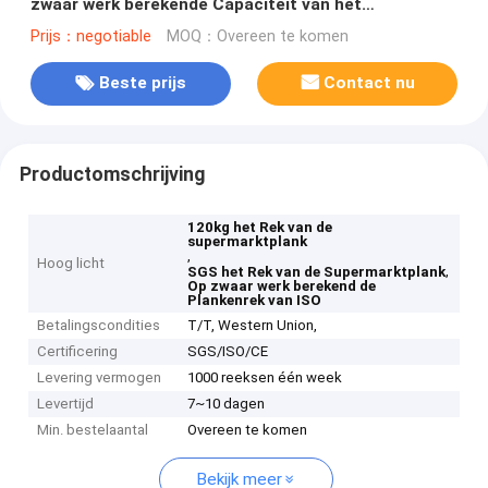
zwaar werk berekende Capaciteit van het
Gondel120kg Gewicht
Prijs：negotiable
MOQ：Overeen te komen
Beste prijs
Contact nu
Productomschrijving
120kg het Rek van de
supermarktplank
,
Hoog licht
,
SGS het Rek van de Supermarktplank
Op zwaar werk berekend de
Plankenrek van ISO
Betalingscondities
T/T, Western Union,
Certificering
SGS/ISO/CE
Levering vermogen
1000 reeksen één week
Levertijd
7~10 dagen
Min. bestelaantal
Overeen te komen
Bekijk meer