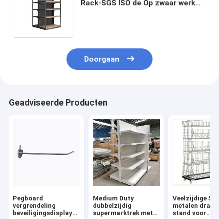
Rack-SGS ISO de Op zwaar werk
berekende Capaciteit van het
Gondel120kg Gewicht
Doorgaan
Geadviseerde Producten
Pegboard
Medium Duty
Veelzijdige 5-
vergrendeling
dubbelzijdig
metalen draa
beveiligingsdisplay
supermarktrek met
stand voor